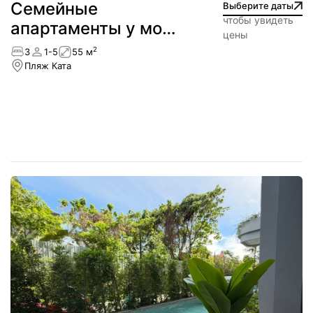
Семейные
Выберите даты
чтобы увидеть
апартаменты у моря
цены
— пляж Ката
2
3
1-5
55 м
Пляж Ката