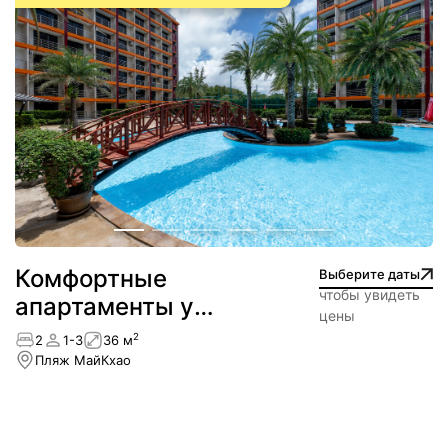
Комфортные
Выберите даты
чтобы увидеть
апартаменты у
цены
пляжа МайКхао
2
2
1-3
36 м
Пляж МайКхао