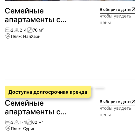
Семейные
Выберите даты
чтобы увидеть
апартаменты с
цены
хорошим видом
2
2
2-4
70 м
Пляж НайХарн
Доступна долгосрочная аренда
Семейные
Выберите даты
чтобы увидеть
апартаменты с
цены
видом на море —
2
3
1-4
62 м
Сурин
Пляж Сурин