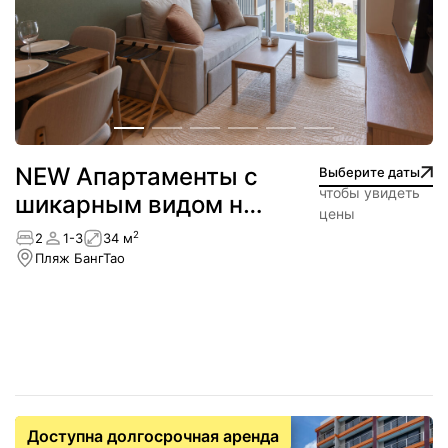
NEW Апартаменты с
Выберите даты
чтобы увидеть
шикарным видом на
цены
горы
2
2
1-3
34 м
Пляж БангТао
Доступна долгосрочная аренда