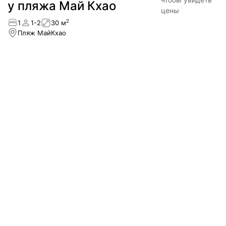
у пляжа Май Кхао
цены
2
1
1-2
30 м
Пляж МайКхао