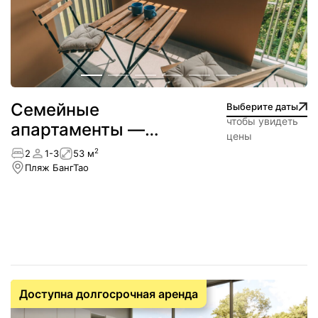
Cемейные
Выберите даты
чтобы увидеть
апартаменты —
цены
Лагуна
2
2
1-3
53 м
Пляж БангТао
Доступна долгосрочная аренда