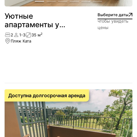
Уютные
Выберите даты
чтобы увидеть
апартаменты у
цены
пляжа — Ката
2
2
1-3
35 м
Пляж Ката
Доступна долгосрочная аренда