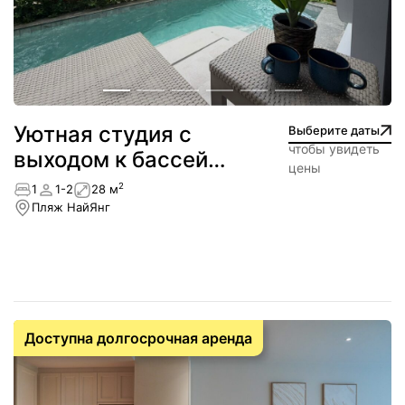
Уютная студия с
Выберите даты
чтобы увидеть
выходом к бассейну
цены
— NEW!
2
1
1-2
28 м
Пляж НайЯнг
Доступна долгосрочная аренда