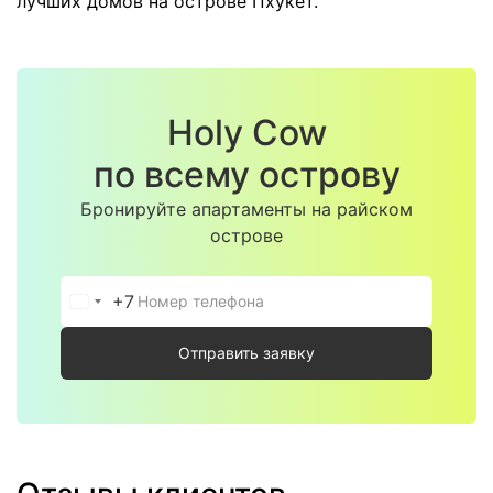
лучших домов на острове Пхукет.
Holy Cow
по всему острову
Бронируйте апартаменты на райском
острове
+7
Россия
+7
Отправить заявку