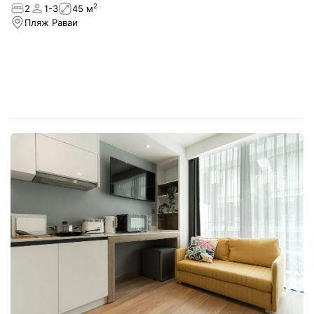
NEW
2
2
1-3
45 м
Пляж Раваи