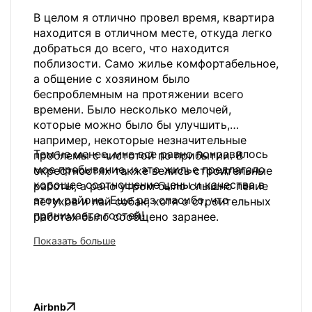
В целом я отлично провел время, квартира
находится в отличном месте, откуда легко
добраться до всего, что находится
поблизости. Само жилье комфортабельное,
а общение с хозяином было
беспроблемным на протяжении всего
времени. Было несколько мелочей,
которые можно было бы улучшить,
например, некоторые незначительные
Тем не менее, мне все равно понравилось
проблемы с чистотой по прибытии. В
мое пребывание, и это жилье предлагало
окрестностях также велись строительные
хорошее соотношение цены и качества в
работы, а рано утром было слышно пение
этом районе. Еще раз спасибо, что
петухов и лай собак, хотя о строительных
принимаете гостей!
работах было сообщено заранее.
Показать больше
Airbnb