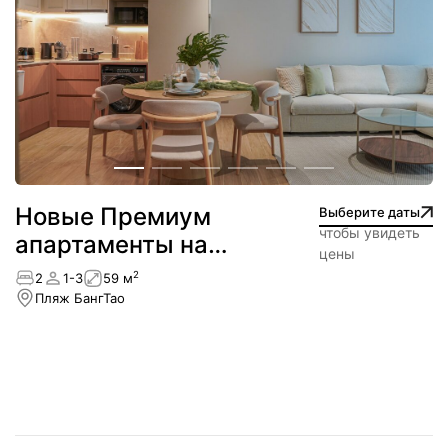
Новые Премиум
Выберите даты
чтобы увидеть
апартаменты на
цены
первой линии
2
2
1-3
59 м
Пляж БангТао