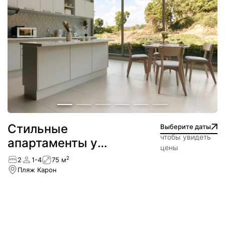
Стильные
Выберите даты
чтобы увидеть
апартаменты у
цены
пляжа Карон —
2
2
1-4
75 м
новинка!
Пляж Карон