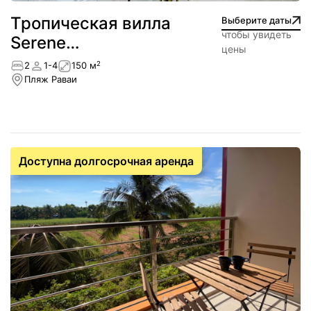
Тропическая вилла
Выберите даты
чтобы увидеть
Serene
цены
пешком до моря
2
2
1-4
150 м
Пляж Раваи
Доступна долгосрочная аренда