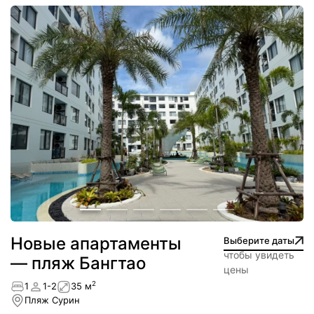
Новые апартаменты
Выберите даты
чтобы увидеть
— пляж Бангтао
цены
2
1
1-2
35 м
Пляж Сурин