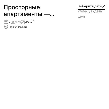
Просторные
Выберите даты
чтобы увидеть
апартаменты —
цены
NEW
2
2
1-3
45 м
Пляж Раваи