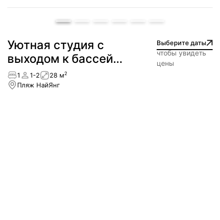
Уютная студия с
Выберите даты
чтобы увидеть
выходом к бассейну
цены
— NEW!
2
1
1-2
28 м