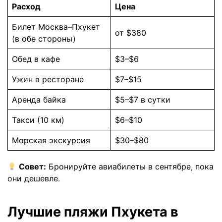
Расход
Цена
Билет Москва–Пхукет
от $380
(в обе стороны)
Обед в кафе
$3–$6
Ужин в ресторане
$7–$15
Аренда байка
$5–$7 в сутки
Такси (10 км)
$6–$10
Морская экскурсия
$30–$80
Совет:
Бронируйте авиабилеты в сентябре, пока
они дешевле.
Лучшие пляжи Пхукета в