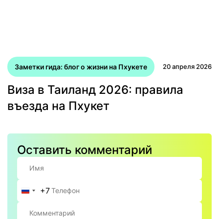
Заметки гида: блог о жизни на Пхукете
20 апреля 2026
Виза в Таиланд 2026: правила
въезда на Пхукет
Оставить комментарий
+7
Россия
+7