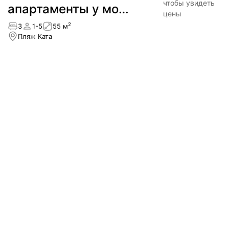
Семейные
Выберите даты
чтобы увидеть
апартаменты у моря
цены
— пляж Ката
2
3
1-5
55 м
Пляж Ката