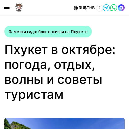
RU
฿
THB
?
Заметки гида: блог о жизни на Пхукете
Пхукет в октябре:
погода, отдых,
волны и советы
туристам