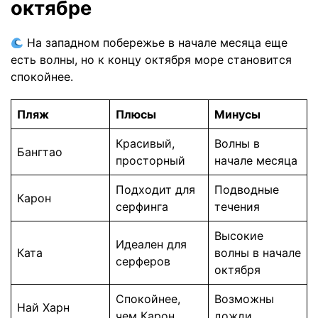
октябре
На западном побережье в начале месяца еще
есть волны, но к концу октября море становится
спокойнее.
Пляж
Плюсы
Минусы
Красивый,
Волны в
Бангтао
просторный
начале месяца
Подходит для
Подводные
Карон
серфинга
течения
Высокие
Идеален для
Ката
волны в начале
серферов
октября
Спокойнее,
Возможны
Най Харн
чем Карон
дожди