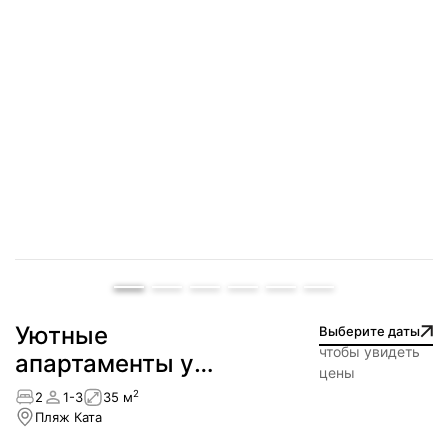
Cемейные
Выберите даты
чтобы увидеть
апартаменты —
цены
Лагуна
2
2
1-3
53 м
Пляж БангТао