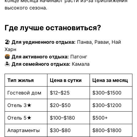
конце месяца начинают расти из-за приближения
высокого сезона.
Где лучше остановиться?
🏖
Для уединенного отдыха:
Панва, Раваи, Най
Харн
Для активного отдыха:
Патонг
🏝
Для семейного отдыха:
Камала
Тип жилья
Цена в сутки
Цена за месяц
Гостевой дом
$12–$25
$300–$1500
Отель 3★
$20–$50
$300–$1200
Отель 5★
$100–$180
$500+
Апартаменты
$30–$80
$800–$1800