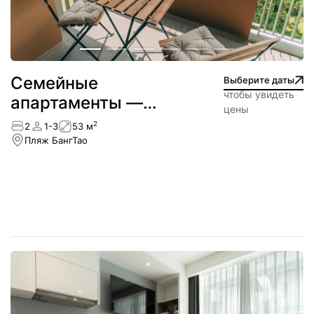
Cемейные
Выберите даты
чтобы увидеть
апартаменты —
цены
Лагуна
2
2
1-3
53 м
Пляж БангТао