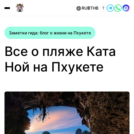
RU
฿
THB
?
Заметки гида: блог о жизни на Пхукете
Все о пляже Ката
Ной на Пхукете