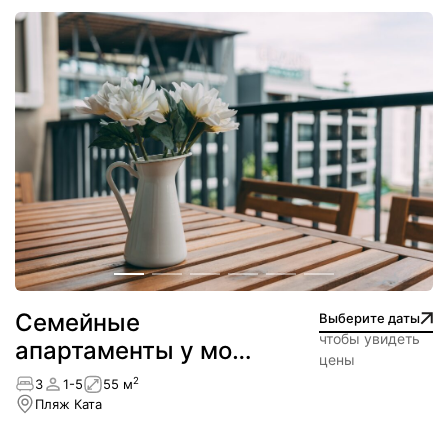
Семейные
Выберите даты
чтобы увидеть
апартаменты у моря
цены
— пляж Ката
2
3
1-5
55 м
Пляж Ката