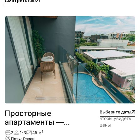
Смотреть все
Просторные
Выберите даты
чтобы увидеть
апартаменты —
цены
NEW
2
2
1-3
45 м
Пляж Раваи