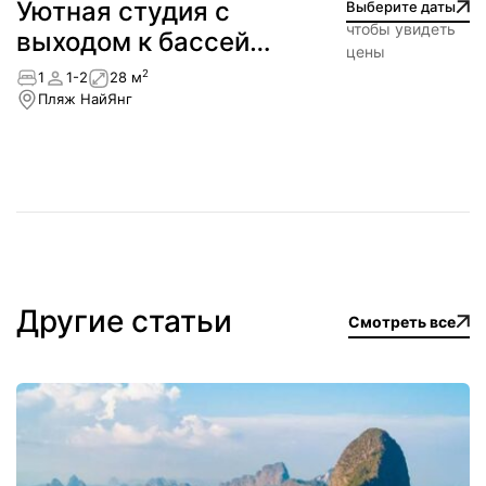
Уютная студия с
Выберите даты
чтобы увидеть
выходом к бассейну
цены
— NEW!
2
1
1-2
28 м
Пляж НайЯнг
Другие статьи
Смотреть все