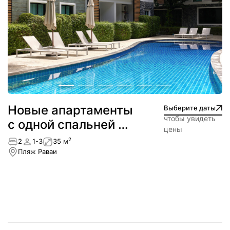
Новые апартаменты
Выберите даты
чтобы увидеть
с одной спальней в
цены
5 минутах от пляжа
2
2
1-3
35 м
Раваи
Пляж Раваи