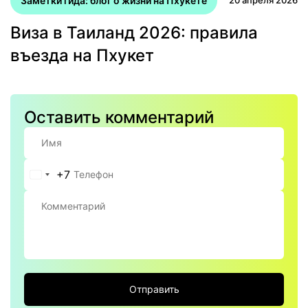
Заметки гида: блог о жизни на Пхукете
Виза в Таиланд 2026: правила
въезда на Пхукет
Оставить комментарий
+7
Россия
+7
Отправить