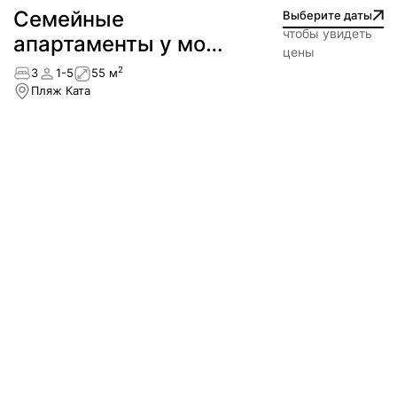
Семейные
Выберите даты
чтобы увидеть
апартаменты у моря
цены
— пляж Ката
2
3
1-5
55 м
Пляж Ката