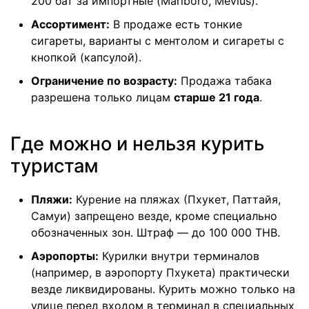
200 бат за импортные (Marlboro, Mevius).
Ассортимент:
В продаже есть
тонкие
сигареты
, варианты
с ментолом
и
сигареты с
кнопкой (капсулой)
.
Ограничение по возрасту:
Продажа табака
разрешена только лицам
старше 21 года
.
Где можно и нельзя курить
туристам
Пляжи:
Курение на пляжах (Пхукет, Паттайя,
Самуи) запрещено везде, кроме специально
обозначенных зон. Штраф — до 100 000 THB.
Аэропорты:
Курилки внутри терминалов
(например, в
аэропорту Пхукета
) практически
везде ликвидированы. Курить можно только на
улице перед входом в терминал в специальных