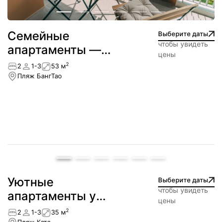
Cемейные
Выберите даты
чтобы увидеть
апартаменты —
цены
Лагуна
2
2
1-3
53 м
Пляж БангТао
Уютные
Выберите даты
чтобы увидеть
апартаменты у
цены
пляжа — Ката
2
2
1-3
35 м