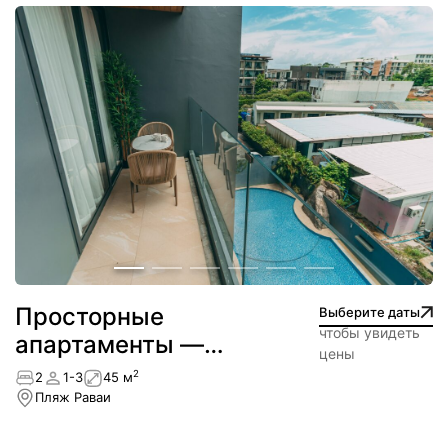
Просторные
Выберите даты
чтобы увидеть
апартаменты —
цены
NEW
2
2
1-3
45 м
Пляж Раваи