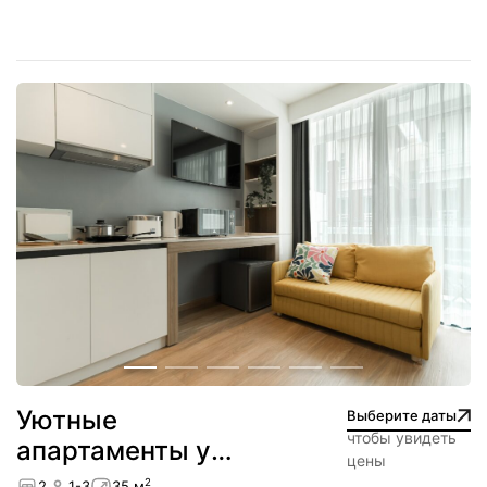
Уютные
Выберите даты
чтобы увидеть
апартаменты у
цены
пляжа — Ката
2
2
1-3
35 м