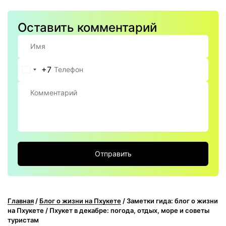
Оставить комментарий
+7
Россия
+7
Отправить
Главная
/
Блог о жизни на Пхукете
/
Заметки гида: блог о жизни
на Пхукете
/
Пхукет в декабре: погода, отдых, море и советы
туристам