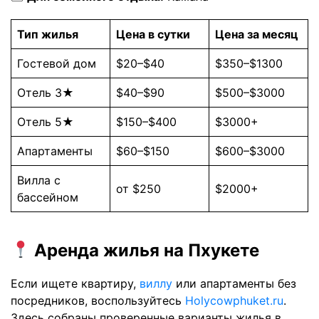
Тип жилья
Цена в сутки
Цена за месяц
Гостевой дом
$20–$40
$350–$1300
Отель 3★
$40–$90
$500–$3000
Отель 5★
$150–$400
$3000+
Апартаменты
$60–$150
$600–$3000
Вилла с
от $250
$2000+
бассейном
Аренда жилья на Пхукете
Если ищете квартиру,
виллу
или апартаменты без
посредников, воспользуйтесь
Holycowphuket.ru
.
Здесь собраны проверенные варианты жилья в