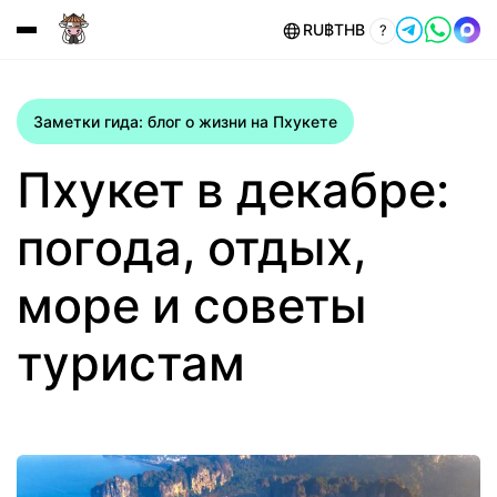
RU
฿
THB
?
Заметки гида: блог о жизни на Пхукете
Пхукет в декабре:
погода, отдых,
море и советы
туристам