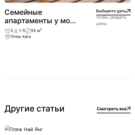
Семейные
Выберите даты
чтобы увидеть
апартаменты у моря
цены
— пляж Ката
2
3
1-5
55 м
Пляж Ката
Другие статьи
Смотреть все