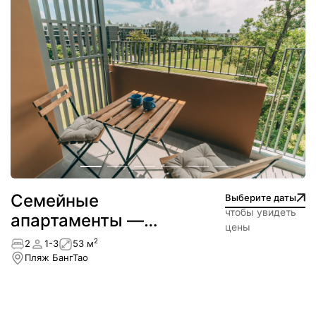
Cемейные
Выберите даты
чтобы увидеть
апартаменты —
цены
Лагуна
2
2
1-3
53 м
Пляж БангТао