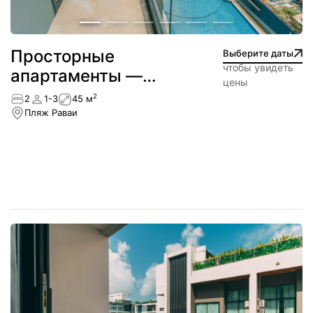
Просторные
Выберите даты
чтобы увидеть
апартаменты —
цены
NEW
2
2
1-3
45 м
Пляж Раваи