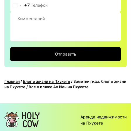
+7
Россия
+7
Отправить
Главная
/
Блог о жизни на Пхукете
/
Заметки гида: блог о жизни
на Пхукете
/
Все о пляже Ао Йон на Пхукете
Аренда недвижимости
на Пхукете