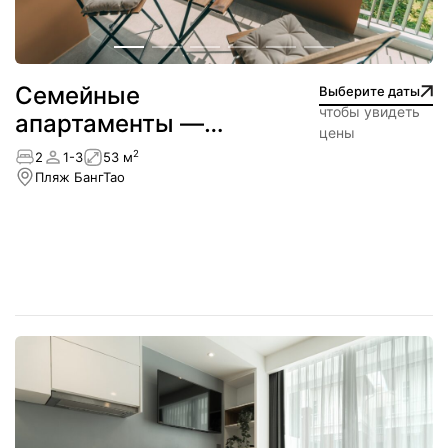
Cемейные
Выберите даты
чтобы увидеть
апартаменты —
цены
Лагуна
2
2
1-3
53 м
Пляж БангТао