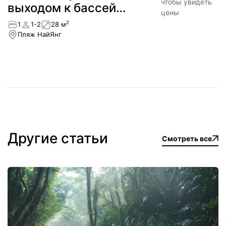
чтобы увидеть
выходом к бассейну
цены
— NEW!
2
1
1-2
28 м
Пляж НайЯнг
Другие статьи
Смотреть все