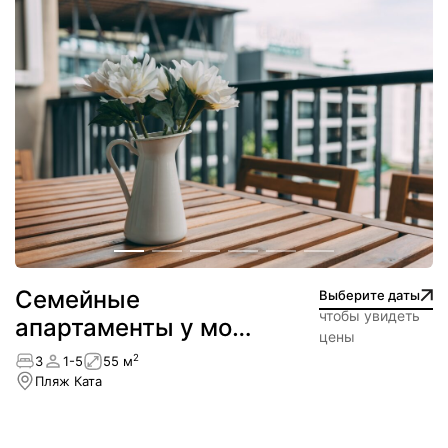
Семейные
Выберите даты
чтобы увидеть
апартаменты у моря
цены
— пляж Ката
2
3
1-5
55 м
Пляж Ката