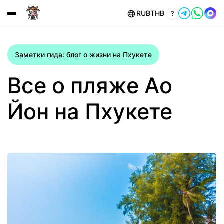
RU
฿
THB
?
Заметки гида: блог о жизни на Пхукете
Все о пляже Ао
Йон на Пхукете