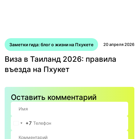
Заметки гида: блог о жизни на Пхукете
20 апреля 2026
Виза в Таиланд 2026: правила
въезда на Пхукет
Оставить комментарий
+7
Россия
+7