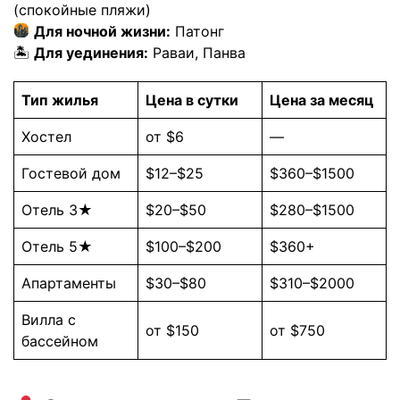
(спокойные пляжи)
Для ночной жизни:
Патонг
🏝
Для уединения:
Раваи, Панва
Тип жилья
Цена в сутки
Цена за месяц
Хостел
от $6
—
Гостевой дом
$12–$25
$360–$1500
Отель 3★
$20–$50
$280–$1500
Отель 5★
$100–$200
$360+
Апартаменты
$30–$80
$310–$2000
Вилла с
от $150
от $750
бассейном