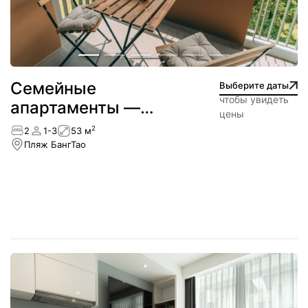
Cемейные
Выберите даты
чтобы увидеть
апартаменты —
цены
Лагуна
2
2
1-3
53 м
Пляж БангТао