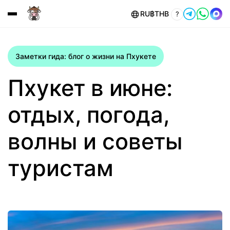
RU
฿
THB
?
Заметки гида: блог о жизни на Пхукете
Пхукет в июне:
отдых, погода,
волны и советы
туристам