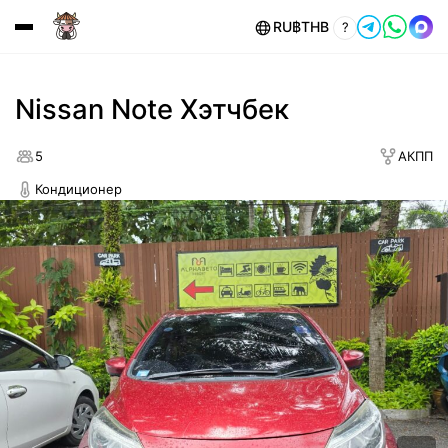
RU
฿
THB
?
Nissan Note Хэтчбек
5
АКПП
Кондиционер