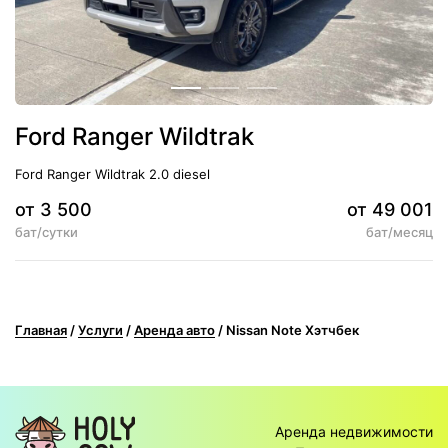
Ford Ranger Wildtrak
Ford Ranger Wildtrak 2.0 diesel
от 3 500
от 49 001
бат/сутки
бат/месяц
5
АКПП
Климат-контроль
Главная
/
Услуги
/
Аренда авто
/
Nissan Note Хэтчбек
Аренда недвижимости