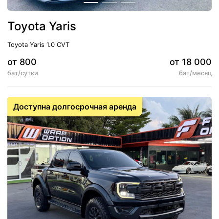
Toyota Yaris
Toyota Yaris 1.0 CVT
от 800
от 18 000
бат/сутки
бат/месяц
5
АКПП
Доступна долгосрочная аренда
Кондиционер