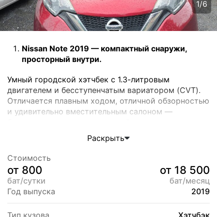
1
/
6
Nissan Note 2019 — компактный снаружи,
просторный внутри.
Умный городской хэтчбек с 1.3-литровым
двигателем и бесступенчатым вариатором (CVT).
Отличается плавным ходом, отличной обзорностью
и удивительно вместительным салоном —
багажник и задние сиденья действительно
просторные.
Раскрыть
Расход топлива около
5 л/100 км
, кондиционер,
мультимедиа и фирменная надёжность Nissan
Стоимость
делают его отличным выбором для города и
от 800
от 18 500
поездок по острову.
бат/сутки
бат/месяц
Практичный, тихий и экономичный — комфорт
Год выпуска
2019
на каждый день.
Тип кузова
Хэтчбэк