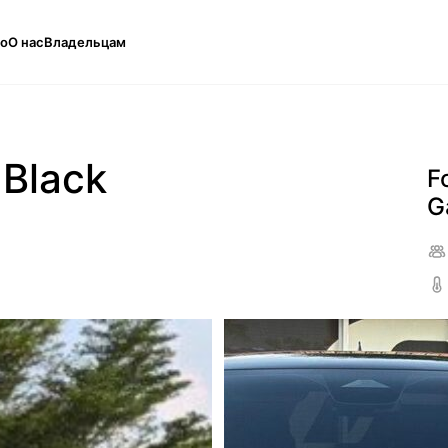
то
О нас
Владельцам
 Black
F
G