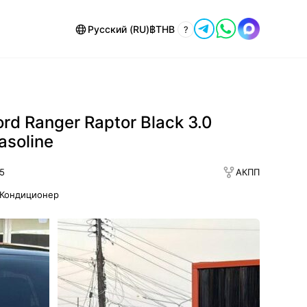
Русский (RU)
฿
THB
?
ord Ranger Raptor Black 3.0
asoline
5
АКПП
Кондиционер