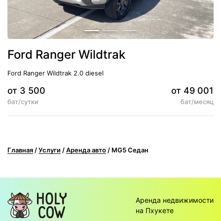
Ford Ranger Wildtrak
Ford Ranger Wildtrak 2.0 diesel
от 3 500
от 49 001
бат/сутки
бат/месяц
5
АКПП
Климат-контроль
Главная
/
Услуги
/
Аренда авто
/
MG5 Седан
Аренда недвижимости
на Пхукете