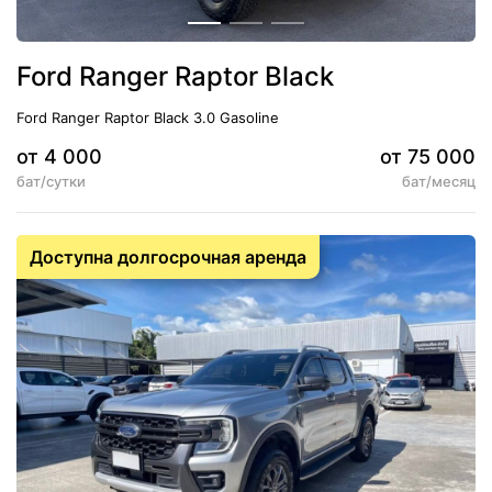
Ford Ranger Raptor Black
Ford Ranger Raptor Black 3.0 Gasoline
от 4 000
от 75 000
бат/сутки
бат/месяц
5
АКПП
Доступна долгосрочная аренда
Кондиционер