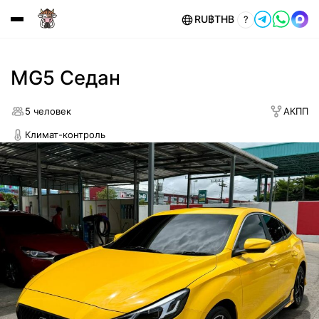
RU
฿
THB
?
MG5 Седан
5 человек
АКПП
Климат-контроль