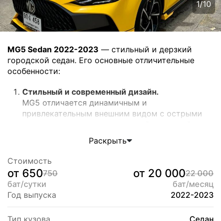
1
/
10
MG5 Sedan 2022-2023
— стильный и дерзкий
городской седан. Его основные отличительные
особенности:
Стильный и современный дизайн.
MG5 отличается динамичным и
привлекательным внешним видом с острыми
линиями кузова, выразительной решеткой
радиатора и светодиодными фарами, что
Раскрыть
создаёт современный и спортивный образ.
Просторный и комфортный интерьер.
Стоимость
Автомобиль предлагает просторный салон с
от 650
от 20 000
750
22 000
качественными материалами, удобными
бат/сутки
бат/месяц
сиденьями и большим багажником, идеально
Год выпуска
2022-2023
подходящим для семейных поездок и деловых
путешествий.
Тип кузова
Седан