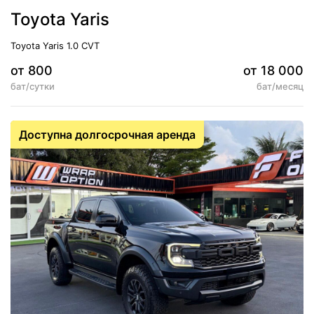
Toyota Yaris
Toyota Yaris 1.0 CVT
от 800
от 18 000
бат/сутки
бат/месяц
5
АКПП
Доступна долгосрочная аренда
Кондиционер