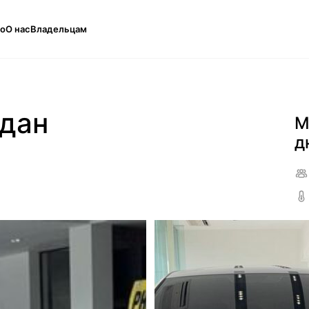
то
О нас
Владельцам
дан
М
д