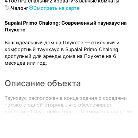
4 гостя
2 спальни
2 кровати
3 ванные комнаты
Чалонг
Смотреть на карте
Supalai Primo Chalong: Современный таунхаус на
Пхукете
Ваш идеальный дом на Пхукете — стильный и
комфортный таунхаус в Supalai Primo Chalong,
доступный для аренды дома на Пхукете на 6
месяцев или год.
Описание объекта
Таунхаус расположен в конце здания с соседями
только с одной стороны, что обеспечивает
дополнительную приватность. Шумоизоляция стен
и крыши не только гарантирует тишину, но и
снижает расходы на электроэнергию.