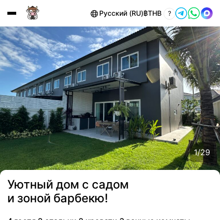
Русский (RU)
฿
THB
?
1
/
29
Уютный дом с садом
и зоной барбекю!