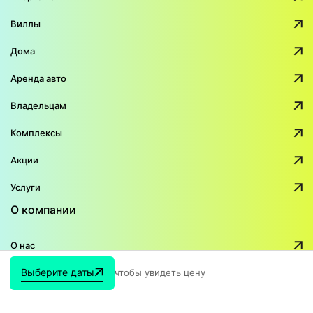
Виллы
Дома
Аренда авто
Владельцам
Комплексы
Акции
Услуги
О компании
О нас
Выберите даты
чтобы увидеть цену
Блог о жизни на Пхукете
Отзывы