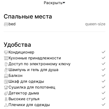
Раскрыть
* 1 спальня
* Кровать Queen Size
* Балкон
Спальные места
* Полностью оборудованная кухня
bed
queen-size
* Кондиционеры
* Smart TV
* Высокоскоростной Wi-Fi
* Стиральная машина
Удобства
* Современная ванная комната с душем
* Вместительные шкафы для хранения вещей
Кондиционер
Кухонные принадлежности
Инфраструктура комплекса
Доступ по электронному ключу
Шампунь и гель для душа
Для жителей комплекса доступны:
Балкон
Шкаф для одежды
* Большой бассейн
Сушилка для полотенец
* Современный фитнес-зал
* Коворкинг и рабочие зоны
Детектор дыма
* Детская игровая комната
Высокие стулья
* Кафе на территории
Плечики для одежды