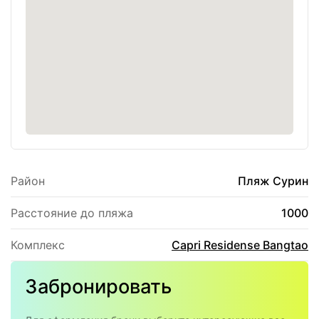
Идеальный вариант для жизни и отдыха
Квартира прекрасно подойдет как для
краткосрочного отдыха, так и для длительного
проживания. Удобное расположение, современный
интерьер, развитая инфраструктура комплекса и
близость к пляжу делают эти апартаменты
отличным выбором для комфортной жизни на
Пхукете.
Район
Пляж Сурин
Расстояние до пляжа
1000
Комплекс
Сapri Residense Bangtao
Забронировать