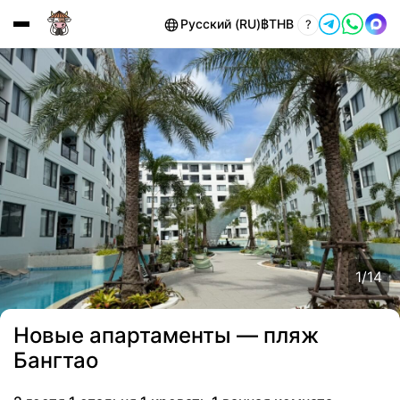
Русский (RU)
฿
THB
?
1
/
14
Новые апартаменты — пляж
Бангтао