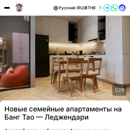
Русский (RU)
฿
THB
?
1
/
29
Новые семейные апартаменты на
Банг Тао — Леджендари