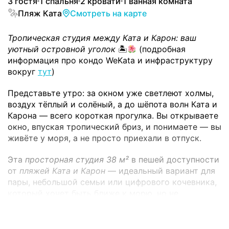
3 гостя
1 спальня
2 кровати
1 ванная комната
Пляж Ката
Смотреть на карте
Тропическая студия между Ката и Карон: ваш
уютный островной уголок
🏝
(подробная
информация про кондо WeKata и инфраструктуру
вокруг
тут
)
Представьте утро: за окном уже светлеют холмы,
воздух тёплый и солёный, а до шёпота волн Ката и
Карона — всего короткая прогулка. Вы открываете
окно, впуская тропический бриз, и понимаете — вы
живёте у моря, а не просто приехали в отпуск.
Эта
просторная студия 38 м²
в пешей доступности
от
пляжей Ката и Карон
— идеальный вариант для
пары, небольшой семьи или цифрового кочевника,
который хочет быть ближе к морю, но не
жертвовать комфортом дома.
Пространство студии: свет, воздух и свобода