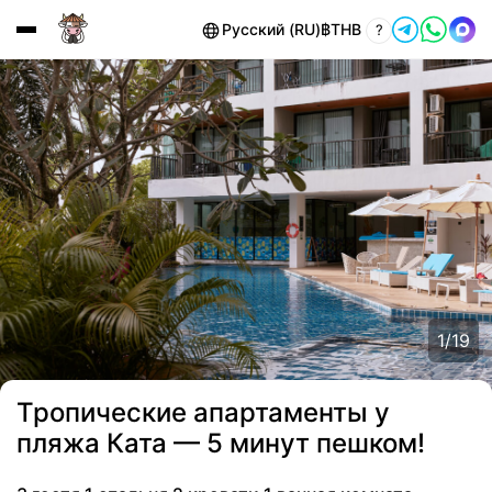
Русский (RU)
฿
THB
?
1
/
19
Тропические апартаменты у
пляжа Ката — 5 минут пешком!