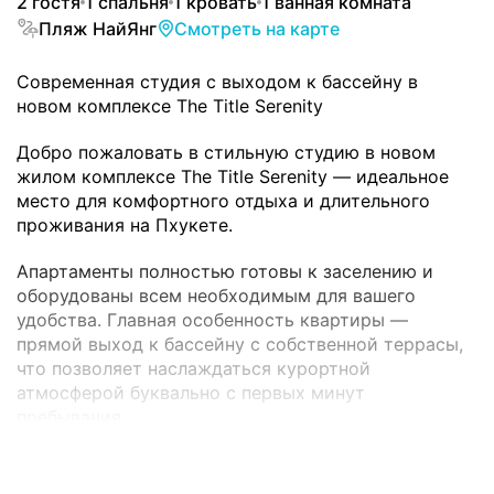
2 гостя
1 спальня
1 кровать
1 ванная комната
Пляж НайЯнг
Смотреть на карте
Современная студия с выходом к бассейну в
новом комплексе The Title Serenity
Добро пожаловать в стильную студию в новом
жилом комплексе The Title Serenity — идеальное
место для комфортного отдыха и длительного
проживания на Пхукете.
Апартаменты полностью готовы к заселению и
оборудованы всем необходимым для вашего
удобства. Главная особенность квартиры —
прямой выход к бассейну с собственной террасы,
что позволяет наслаждаться курортной
атмосферой буквально с первых минут
пребывания.
Оснащение квартиры