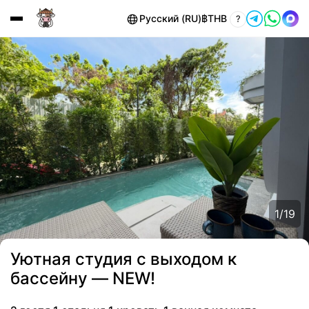
Русский (RU)
฿
THB
?
1
/
19
Уютная студия с выходом к
бассейну — NEW!