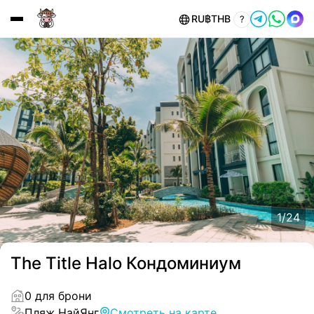
RU
฿
THB
?
1
/
24
The Title Halo Кондоминиум
0 для брони
Пляж НайЯнг
Смотреть на карте