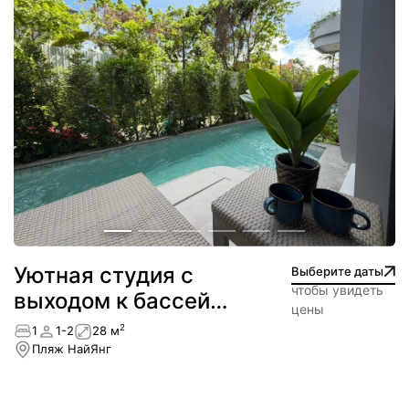
Уютная студия с
Выберите даты
чтобы увидеть
выходом к бассейну
цены
— NEW!
2
1
1-2
28 м
Пляж НайЯнг