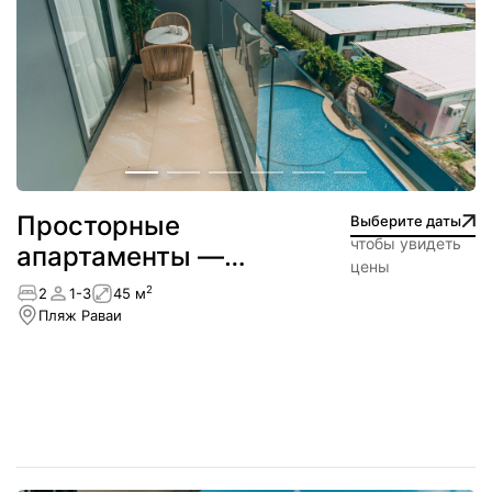
Просторные
Выберите даты
чтобы увидеть
апартаменты —
цены
NEW
2
2
1-3
45 м
Пляж Раваи