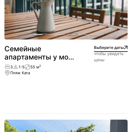
Семейные
Выберите даты
чтобы увидеть
апартаменты у моря
цены
— пляж Ката
2
3
1-5
55 м
Пляж Ката