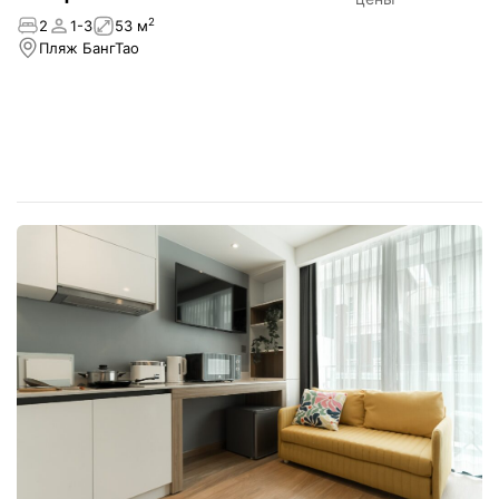
Лагуна
2
2
1-3
53 м
Пляж БангТао