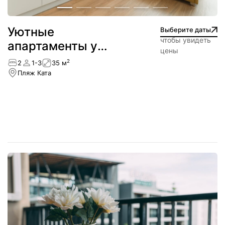
Уютные
Выберите даты
чтобы увидеть
апартаменты у
цены
пляжа — Ката
2
2
1-3
35 м
Пляж Ката