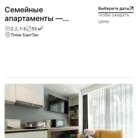
Cемейные
Выберите даты
чтобы увидеть
апартаменты —
цены
Лагуна
2
2
1-3
53 м
Пляж БангТао