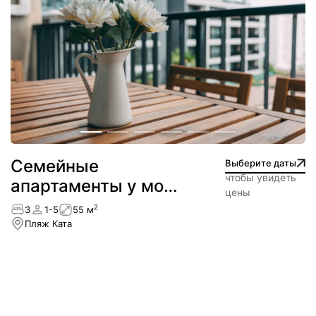
Семейные
Выберите даты
чтобы увидеть
апартаменты у моря
цены
— пляж Ката
2
3
1-5
55 м
Пляж Ката