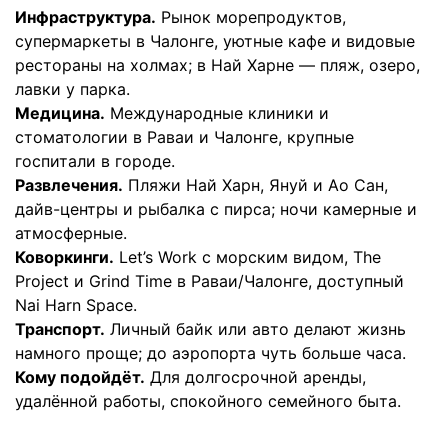
Инфраструктура.
Рынок морепродуктов,
супермаркеты в Чалонге, уютные кафе и видовые
рестораны на холмах; в Най Харне — пляж, озеро,
лавки у парка.
Медицина.
Международные клиники и
стоматологии в Раваи и Чалонге, крупные
госпитали в городе.
Развлечения.
Пляжи Най Харн, Януй и Ао Сан,
дайв-центры и рыбалка с пирса; ночи камерные и
атмосферные.
Коворкинги.
Let’s Work c морским видом, The
Project и Grind Time в Раваи/Чалонге, доступный
Nai Harn Space.
Транспорт.
Личный байк или авто делают жизнь
намного проще; до аэропорта чуть больше часа.
Кому подойдёт.
Для долгосрочной аренды,
удалённой работы, спокойного семейного быта.