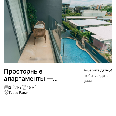
Просторные
Выберите даты
чтобы увидеть
апартаменты —
цены
NEW
2
2
1-3
45 м
Пляж Раваи