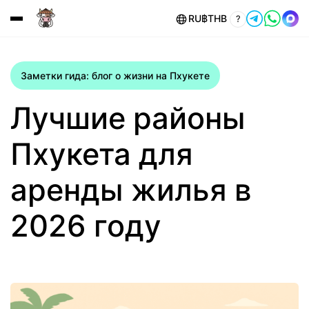
RU
฿
THB
?
Заметки гида: блог о жизни на Пхукете
Лучшие районы
Пхукета для
аренды жилья в
2026 году