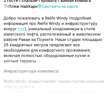
2 гостя
1 спальня
1 кровать
1 ванная комната
Пляж НайХарн
Смотреть на карте
Добро пожаловать в Relife Windy (подробная
информация про Relife Windy и инфраструктуру
вокруг
тут
), уникальный кондоминиум в стиле
азиатского лофта, расположенный в живописном
районе Раваи на Пхукете. Наши студии площадью
28 квадратных метров предлагают все
необходимое для комфортного проживания,
включая полностью оборудованные кухни и
уютные террасы.
Инфраструктура комплекса:
Relife Windy предоставляет своим гостям широкий
спектр удобств:
— Бассейн на крыше: Наслаждайтесь плаванием в
бассейне с потрясающим видом на окрестности и
море.
— Современный фитнес-центр: Оставайтесь в