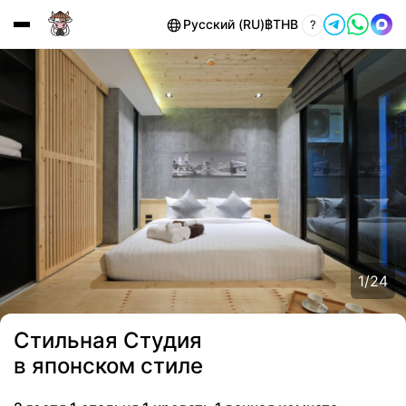
Русский (RU)
฿
THB
?
1
/
24
Стильная Студия
в японском стиле